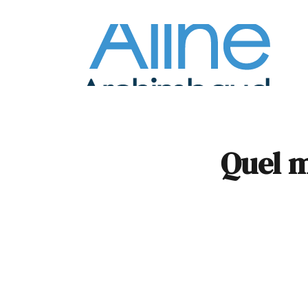
À la
Pare
Quel m