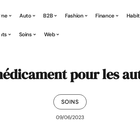
 une
Auto
B2B
Fashion
Finance
Habit
nts
Soins
Web
édicament pour les aut
SOINS
09/06/2023