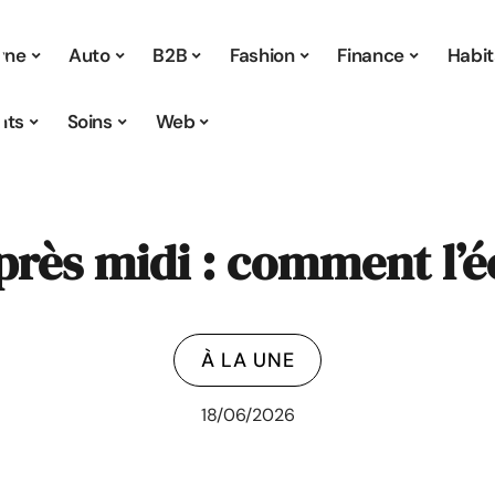
 une
Auto
B2B
Fashion
Finance
Habit
nts
Soins
Web
près midi : comment l’éc
À LA UNE
18/06/2026