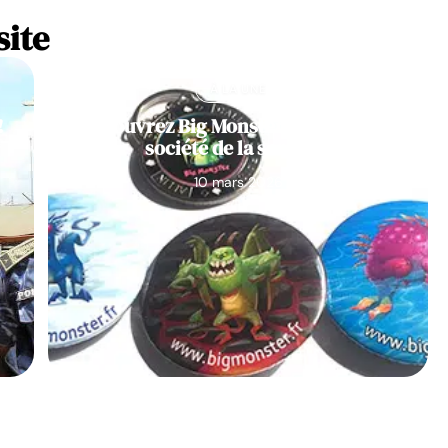
site
À LA UNE
!
Découvrez Big Monster, notre jeu de
société de la semaine
10 mars 2026