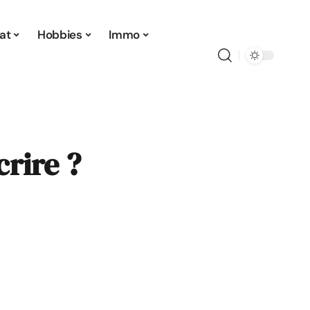
at
Hobbies
Immo
rire ?