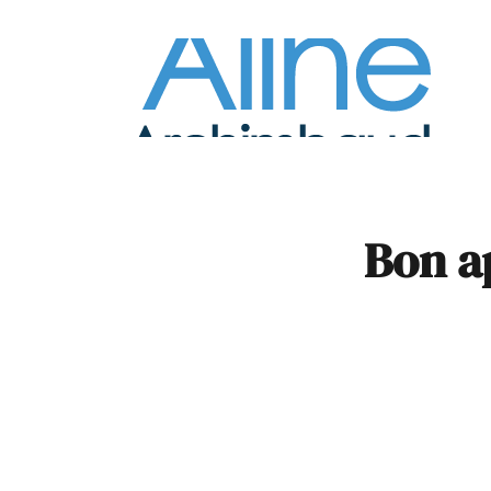
À la
Pare
Bon a