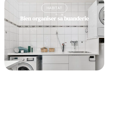
HABITAT
Bien organiser sa buanderie