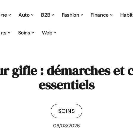
 une
Auto
B2B
Fashion
Finance
Habit
nts
Soins
Web
r gifle : démarches et 
essentiels
SOINS
06/03/2026