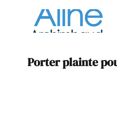
À la
Pare
Porter plainte pou