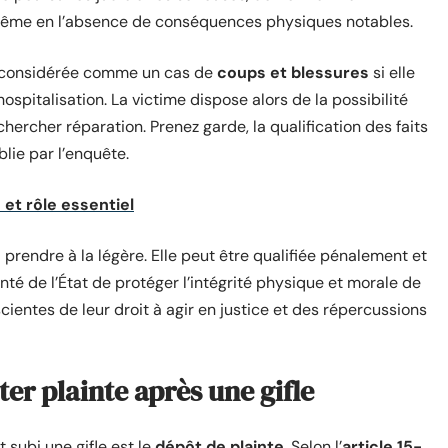
 même en l’absence de conséquences physiques notables.
re considérée comme un cas de
coups et blessures
si elle
spitalisation. La victime dispose alors de la possibilité
 chercher réparation. Prenez garde, la qualification des faits
blie par l’enquête.
e et rôle essentiel
 à prendre à la légère. Elle peut être qualifiée pénalement et
nté de l’État de protéger l’intégrité physique et morale de
cientes de leur droit à agir en justice et des répercussions
ter plainte après une gifle
subi une gifle est le
dépôt de plainte
. Selon l’
article 15-