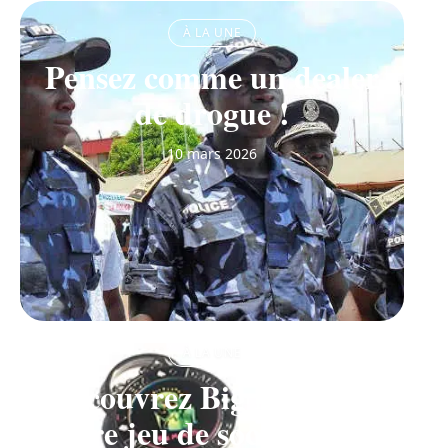
À LA UNE
Pensez comme un dealer
de drogue !
10 mars 2026
À LA UNE
Découvrez Big Monster,
notre jeu de société de la