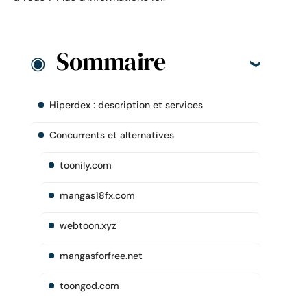
Sommaire
Hiperdex : description et services
Concurrents et alternatives
toonily.com
mangas18fx.com
webtoon.xyz
mangasforfree.net
toongod.com