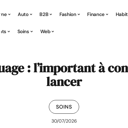
 une
Auto
B2B
Fashion
Finance
Habit
nts
Soins
Web
uage : l’important à co
lancer
SOINS
30/07/2026