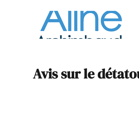
À la
Pare
Avis sur le détato