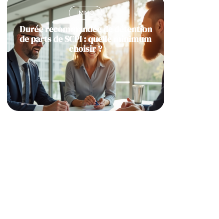
IMMO
Durée recommandée de détention
de parts de SCPI : quelle minimum
choisir ?