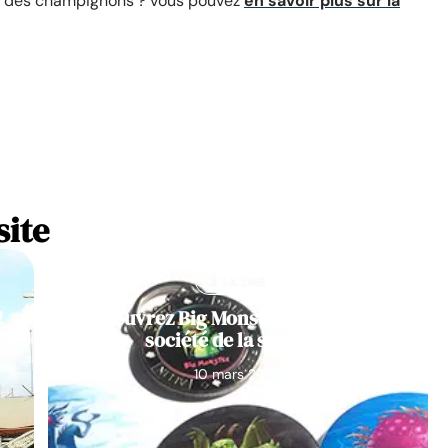
ec des champignons ? vous pouvez
en savoir plus sur la
site
À LA UNE
!
Découvrez Big Monster, notre jeu de
société de la semaine
10 mars 2026