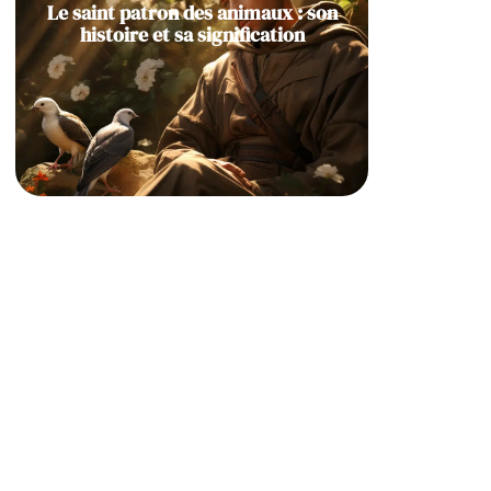
Le saint patron des animaux : son
histoire et sa signification