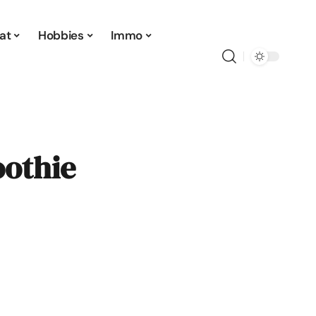
at
Hobbies
Immo
oothie