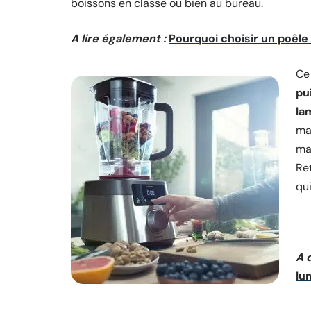
boissons en classe ou bien au bureau.
A lire également :
Pourquoi choisir un poêle
Ce
pu
la
ma
mar
Ret
qui
A 
lu