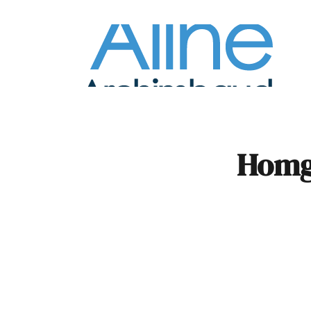
À la
Pare
Homge