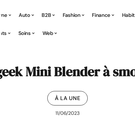
 une
Auto
B2B
Fashion
Finance
Habit
nts
Soins
Web
ek Mini Blender à sm
À LA UNE
11/06/2023