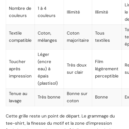
Li
Nombre de
1 à 4
Illimité
Illimité
l
couleurs
couleurs
de
T
Textile
Coton,
Coton
Tous
te
compatible
mélanges
majoritaire
textiles
é
Léger
Toucher
(encre
Film
Très doux
Re
après
eau) à
légèrement
sur clair
s
impression
épais
perceptible
(plastisol)
Tenue au
Bonne sur
Très bonne
Bonne
Ex
lavage
coton
Cette grille reste un point de départ. Le grammage du
tee-shirt, la finesse du motif et la zone d’impression