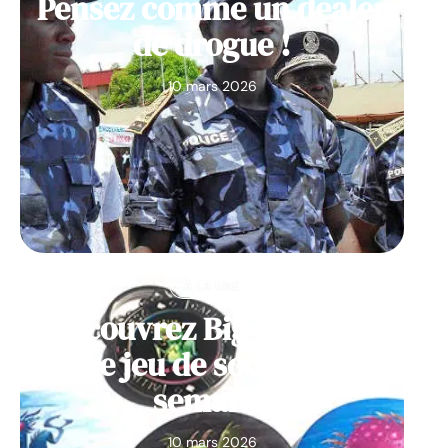
Pensez comme un dealer
de drogue !
10 mars 2026
À LA UNE
Découvrez Big Monster,
notre jeu de société de la
semaine
10 mars 2026