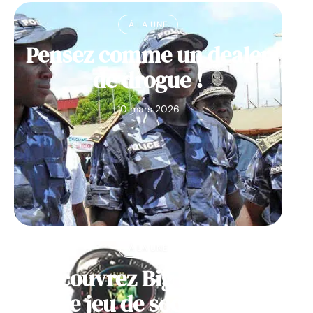
À LA UNE
Pensez comme un dealer
de drogue !
10 mars 2026
À LA UNE
Découvrez Big Monster,
notre jeu de société de la