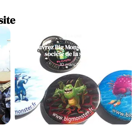
site
À LA UNE
!
Découvrez Big Monster, notre jeu de
société de la semaine
10 mars 2026