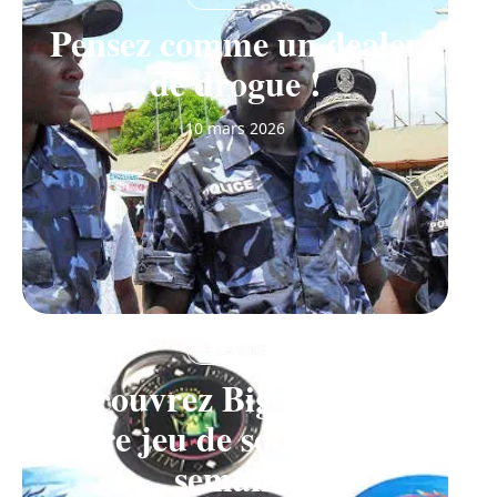
Pensez comme un dealer
de drogue !
10 mars 2026
À LA UNE
Découvrez Big Monster,
notre jeu de société de la
semaine