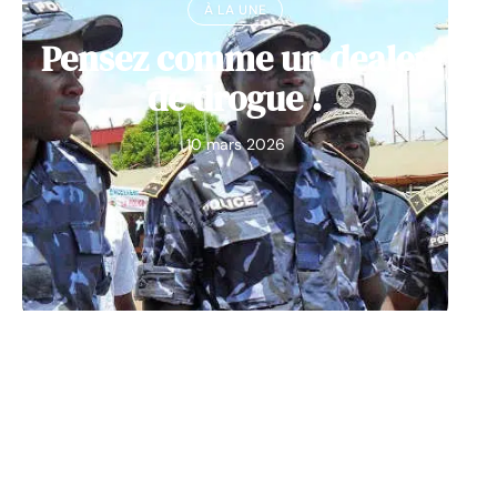
À LA UNE
Pensez comme un dealer
de drogue !
10 mars 2026
À LA UNE
Découvrez Big Monster,
notre jeu de société de la
semaine