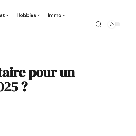
at
Hobbies
Immo
taire pour un
025 ?