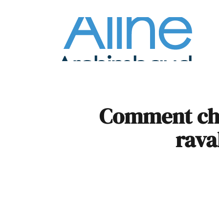
À la
Pare
Comment choi
rava