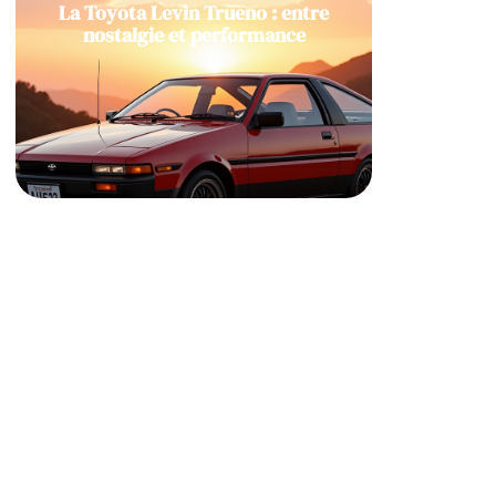
La Toyota Levin Trueno : entre
nostalgie et performance