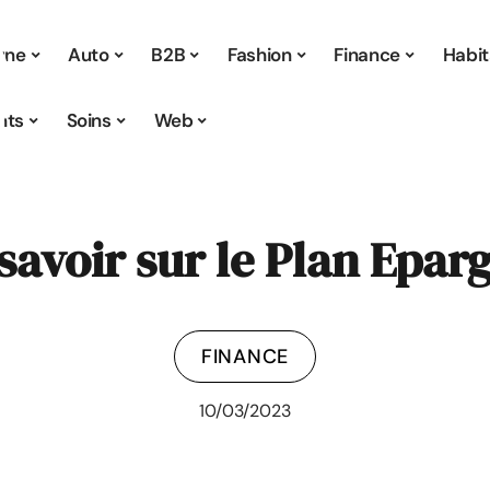
 une
Auto
B2B
Fashion
Finance
Habit
nts
Soins
Web
savoir sur le Plan Epar
FINANCE
10/03/2023