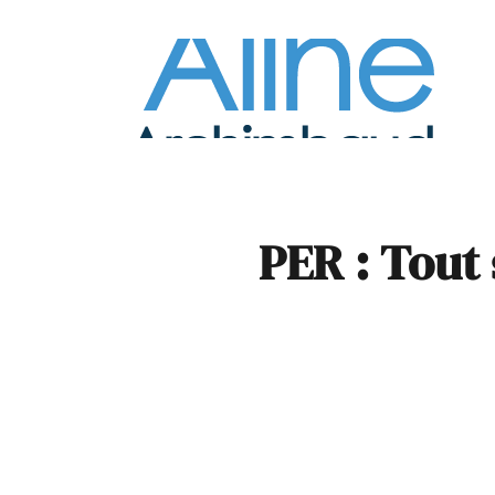
À la
Pare
PER : Tout 