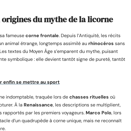
x origines du mythe de la licorne
t sa fameuse
corne frontale
. Depuis l’Antiquité, les récits
 un animal étrange, longtemps assimilé au
rhinocéros
sans
x. Les textes du Moyen Âge s’emparent du mythe, puisant
nte symbolique : elle devient tantôt signe de pureté, tantôt
 enfin se mettre au sport
orne indomptable, traquée lors de
chasses rituelles
où
pturer. À la
Renaissance
, les descriptions se multiplient,
es rapportés par les premiers voyageurs.
Marco Polo
, lors
ctacle d’un quadrupède à corne unique, mais ne reconnaît
re.