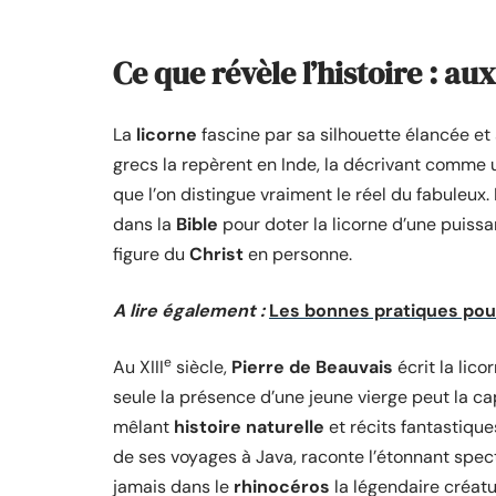
Ce que révèle l’histoire : au
La
licorne
fascine par sa silhouette élancée e
grecs la repèrent en Inde, la décrivant comme
que l’on distingue vraiment le réel du fabuleu
dans la
Bible
pour doter la licorne d’une puissa
figure du
Christ
en personne.
A lire également :
Les bonnes pratiques pour
e
Au XIII
siècle,
Pierre de Beauvais
écrit la lic
seule la présence d’une jeune vierge peut la ca
mêlant
histoire naturelle
et récits fantastiqu
de ses voyages à Java, raconte l’étonnant spe
jamais dans le
rhinocéros
la légendaire créatu