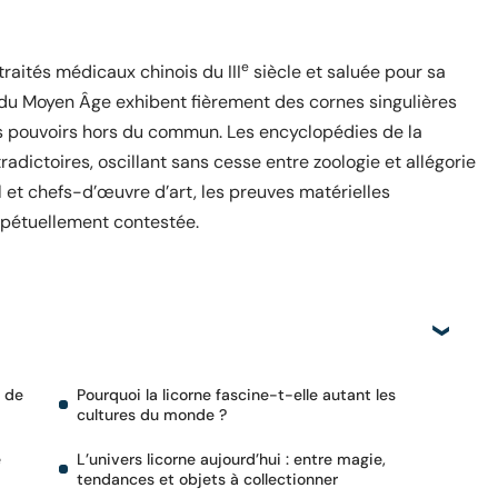
e
traités médicaux chinois du III
siècle et saluée pour sa
 du Moyen Âge exhibent fièrement des cornes singulières
es pouvoirs hors du commun. Les encyclopédies de la
radictoires, oscillant sans cesse entre zoologie et allégorie
l et chefs-d’œuvre d’art, les preuves matérielles
erpétuellement contestée.
e de
Pourquoi la licorne fascine-t-elle autant les
cultures du monde ?
e
L’univers licorne aujourd’hui : entre magie,
tendances et objets à collectionner