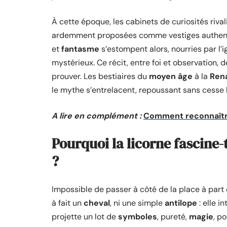
À cette époque, les cabinets de curiosités riva
ardemment proposées comme vestiges authentiq
et
fantasme
s’estompent alors, nourries par l’
mystérieux. Ce récit, entre foi et observation, 
prouver. Les bestiaires du
moyen âge
à la
Ren
le mythe s’entrelacent, repoussant sans cesse l
A lire en complément :
Comment reconnaître
Pourquoi la licorne fascine-
?
Impossible de passer à côté de la place à part
à fait un
cheval
, ni une simple
antilope
: elle i
projette un lot de
symboles
, pureté,
magie
, p