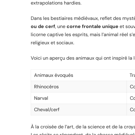
extrapolations hardies.
Dans les bestiaires médiévaux, reflet des mystèr
ou de cerf
, une
corne frontale unique
et souv
licorne captive les esprits, mais l’animal réel
religieux et sociaux.
Voici un aperçu des animaux qui ont inspiré la 
Animaux évoqués
Tr
Rhinocéros
Co
Narval
Co
Cheval/cerf
Co
À la croisée de l’art, de la science et de la croy
Les récits se répondent, de la chasse médiéval