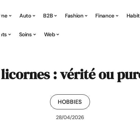
 une
Auto
B2B
Fashion
Finance
Habit
nts
Soins
Web
licornes : vérité ou pu
HOBBIES
28/04/2026