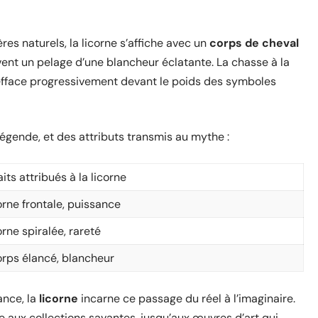
es naturels, la licorne s’affiche avec un
corps de cheval
ent un pelage d’une blancheur éclatante. La chasse à la
 s’efface progressivement devant le poids des symboles
légende, et des attributs transmis au mythe :
aits attribués à la licorne
rne frontale, puissance
rne spiralée, rareté
rps élancé, blancheur
ance, la
licorne
incarne ce passage du réel à l’imaginaire.
e aux collections savantes, jusqu’aux œuvres d’art qui