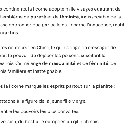
es continents, la licorne adopte mille visages et autant de
ent emblème de
pureté
et de
féminité
, indissociable de la
aisse approcher que par celle qui incarne l’innocence, motif
courtois
.
es contours : en Chine, le qilin s’érige en messager de
it le pouvoir de déjouer les poisons, suscitant la
des rois. Ce mélange de
masculinité
et de
féminité
, de
ois familière et inatteignable.
 la licorne marque les esprits partout sur la planète :
’attache à la figure de la jeune fille vierge.
centre les pouvoirs les plus convoités.
version, du bestiaire européen au qilin chinois.