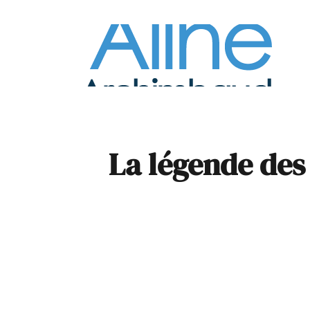
À la
Pare
La légende des 