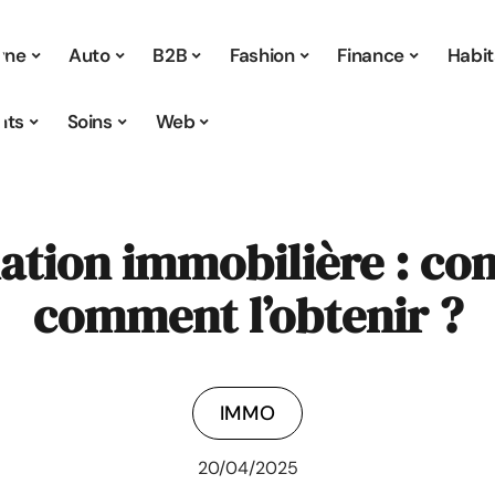
 une
Auto
B2B
Fashion
Finance
Habit
nts
Soins
Web
ation immobilière : co
comment l’obtenir ?
IMMO
20/04/2025