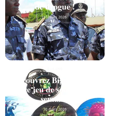
de drogue !
10 mars 2026
À LA UNE
Découvrez Big Monster,
notre jeu de société de la
semaine
10 mars 2026