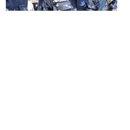
À LA UNE
Découvrez Big Monster,
notre jeu de société de la
semaine
10 mars 2026