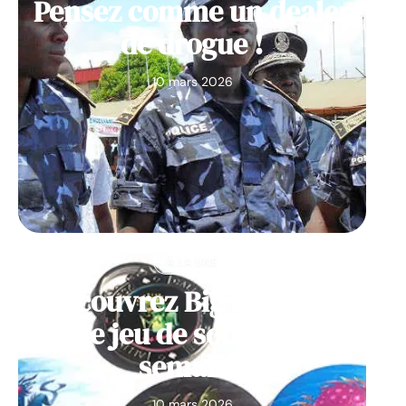
Pensez comme un dealer
de drogue !
10 mars 2026
À LA UNE
Découvrez Big Monster,
notre jeu de société de la
semaine
10 mars 2026