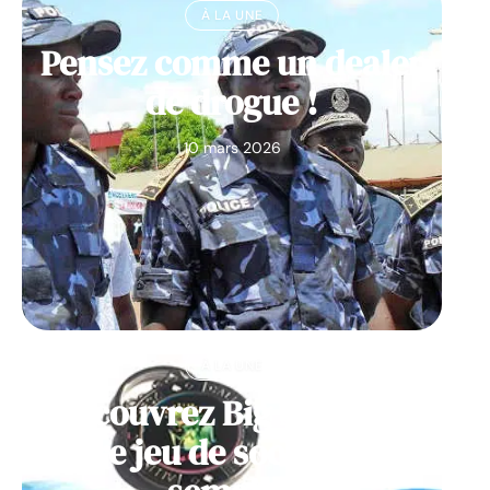
À LA UNE
Pensez comme un dealer
de drogue !
10 mars 2026
À LA UNE
Découvrez Big Monster,
notre jeu de société de la