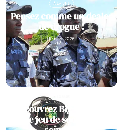
À LA UNE
Pensez comme un dealer
de drogue !
10 mars 2026
À LA UNE
Découvrez Big Monster,
notre jeu de société de la