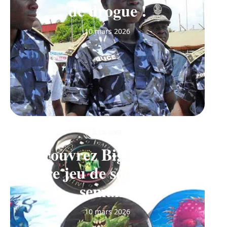
de drogue !
10 mars 2026
À LA UNE
Découvrez Big Monster,
notre jeu de société de la
semaine
10 mars 2026