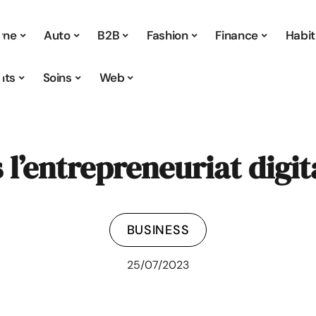
 une
Auto
B2B
Fashion
Finance
Habit
nts
Soins
Web
l’entrepreneuriat digita
BUSINESS
25/07/2023