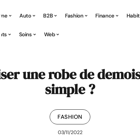
 une
Auto
B2B
Fashion
Finance
Habit
nts
Soins
Web
ser une robe de demois
simple ?
FASHION
03/11/2022