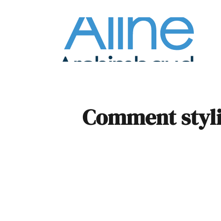
À la
Pare
Comment styli