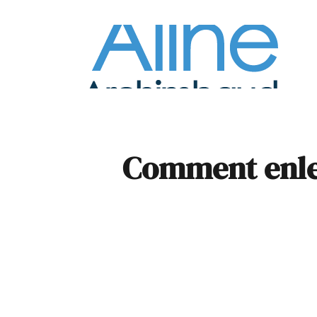
À la
Pare
Comment enlev