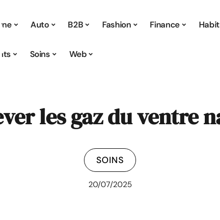
 une
Auto
B2B
Fashion
Finance
Habit
nts
Soins
Web
er les gaz du ventre n
SOINS
20/07/2025