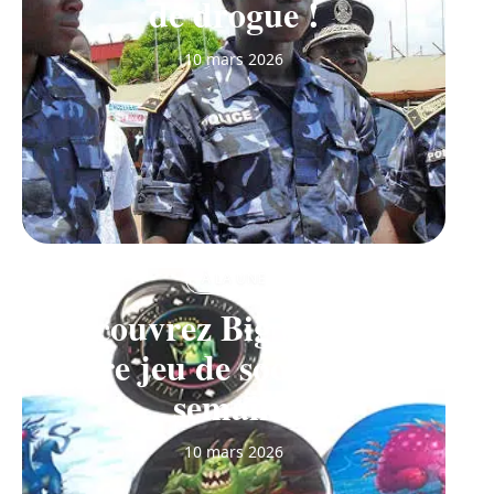
de drogue !
10 mars 2026
À LA UNE
Découvrez Big Monster,
notre jeu de société de la
semaine
10 mars 2026