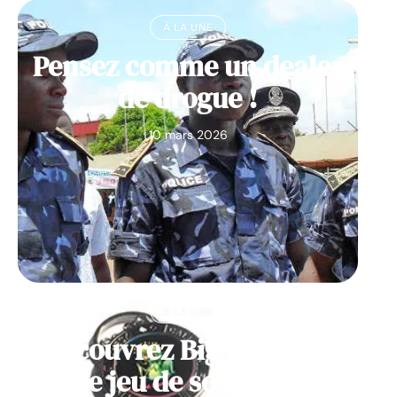
À LA UNE
Pensez comme un dealer
de drogue !
10 mars 2026
À LA UNE
Découvrez Big Monster,
notre jeu de société de la