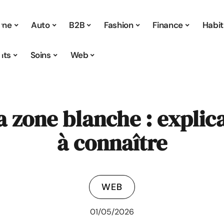
 une
Auto
B2B
Fashion
Finance
Habit
nts
Soins
Web
la zone blanche : explic
à connaître
WEB
01/05/2026