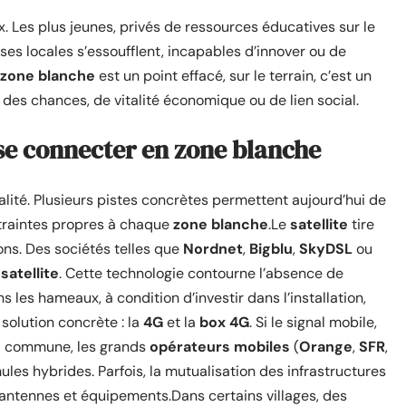
x. Les plus jeunes, privés de ressources éducatives sur le
rises locales s’essoufflent, incapables d’innover ou de
zone blanche
est un point effacé, sur le terrain, c’est un
ité des chances, de vitalité économique ou de lien social.
 se connecter en zone blanche
talité. Plusieurs pistes concrètes permettent aujourd’hui de
ntraintes propres à chaque
zone blanche
.Le
satellite
tire
ns. Des sociétés telles que
Nordnet
,
Bigblu
,
SkyDSL
ou
satellite
. Cette technologie contourne l’absence de
s les hameaux, à condition d’investir dans l’installation,
solution concrète : la
4G
et la
box 4G
. Si le signal mobile,
 la commune, les grands
opérateurs mobiles
(
Orange
,
SFR
,
les hybrides. Parfois, la mutualisation des infrastructures
t antennes et équipements.Dans certains villages, des