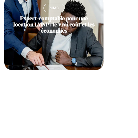
IMMO
Expert-comptable pour une
location LMNP : le vrai coût et les
économies