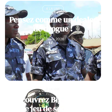
À LA UNE
Pensez comme un dealer
de drogue !
10 mars 2026
À LA UNE
Découvrez Big Monster,
notre jeu de société de la