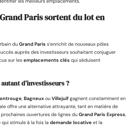
dentifier les meilleurs emplacements.
 Grand Paris sortent du lot en
urbain du
Grand Paris
s’enrichit de nouveaux pôles
un succès auprès des investisseurs souhaitant conjuguer
ocus sur les
emplacements clés
qui séduisent
l autant d’investisseurs ?
ontrouge
,
Bagneux
ou
Villejuif
gagnent constamment en
ale offre une alternative attrayante, tant en matière de
x prochaines ouvertures de lignes du
Grand Paris Express
,
ui stimule à la fois la
demande locative
et la