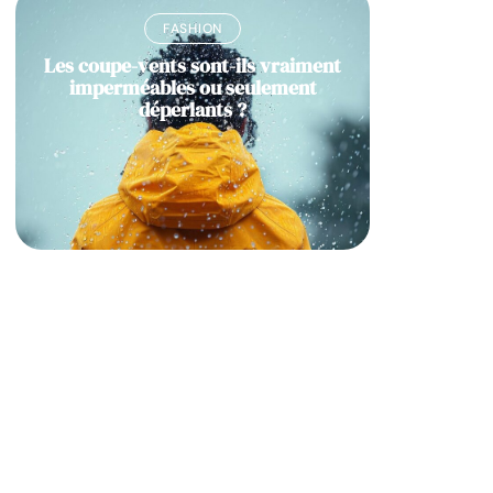
FASHION
Les coupe-vents sont-ils vraiment
imperméables ou seulement
déperlants ?