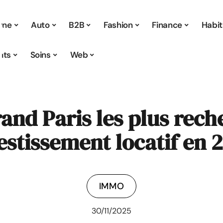
 une
Auto
B2B
Fashion
Finance
Habit
nts
Soins
Web
and Paris les plus rec
estissement locatif en 
IMMO
30/11/2025