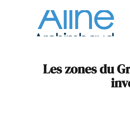
À la
Pare
Les zones du Gr
inv