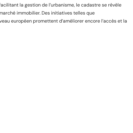
cilitant la gestion de l’urbanisme, le cadastre se révèle
marché immobilier. Des initiatives telles que
veau européen promettent d’améliorer encore l’accès et la
site
À LA UNE
!
Découvrez Big Monster, notre jeu de
société de la semaine
10 mars 2026