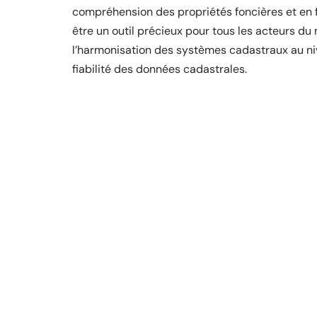
compréhension des propriétés foncières et en fa
être un outil précieux pour tous les acteurs du 
l’harmonisation des systèmes cadastraux au ni
fiabilité des données cadastrales.
D'autres articles sur le 
À LA UNE
Pensez comme un dealer de drogue 
10 mars 2026