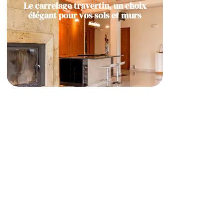
Le carrelage travertin, un choix
élégant pour vos sols et murs