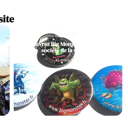
site
À LA UNE
!
Découvrez Big Monster, notre jeu de
société de la semaine
10 mars 2026