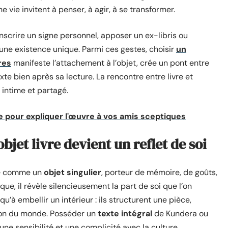
 vie invitent à penser, à agir, à se transformer.
 Inscrire un signe personnel, apposer un ex-libris ou
 une existence unique. Parmi ces gestes, choisir
un
res
manifeste l’attachement à l’objet, crée un pont entre
xte bien après sa lecture. La rencontre entre livre et
s intime et partagé.
e pour expliquer l'œuvre à vos amis sceptiques
objet livre devient un reflet de soi
ose comme un
objet singulier
, porteur de mémoire, de goûts,
ue, il révèle silencieusement la part de soi que l’on
u’à embellir un intérieur : ils structurent une pièce,
ision du monde. Posséder un
texte intégral
de Kundera ou
une sensibilité et une complicité avec la culture.