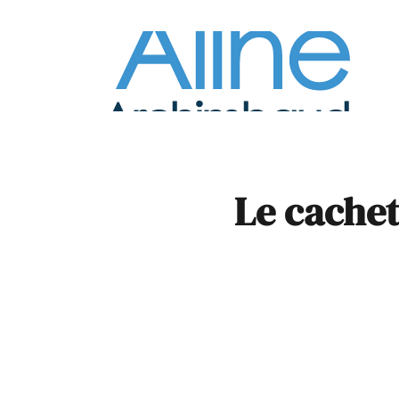
À la
Pare
Le cachet