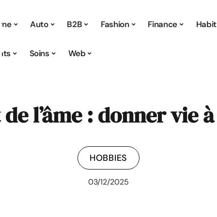
 une
Auto
B2B
Fashion
Finance
Habit
nts
Soins
Web
 de l’âme : donner vie à 
HOBBIES
03/12/2025