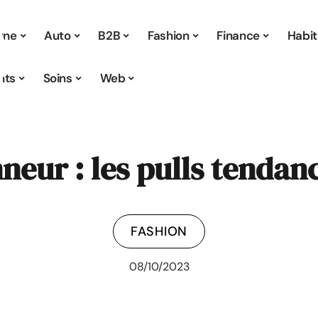
 une
Auto
B2B
Fashion
Finance
Habit
nts
Soins
Web
nneur : les pulls tend
FASHION
08/10/2023