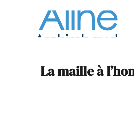
À la
Pare
La maille à l’ho