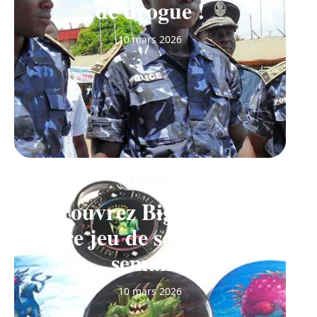
de drogue !
10 mars 2026
À LA UNE
Découvrez Big Monster,
notre jeu de société de la
semaine
10 mars 2026