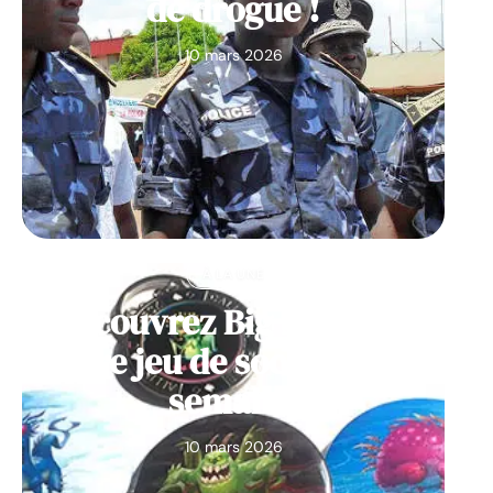
de drogue !
10 mars 2026
À LA UNE
Découvrez Big Monster,
notre jeu de société de la
semaine
10 mars 2026