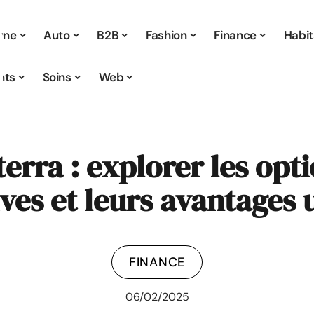
 une
Auto
B2B
Fashion
Finance
Habit
nts
Soins
Web
iterra : explorer les op
ves et leurs avantages
FINANCE
06/02/2025