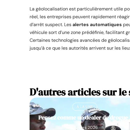
La géolocalisation est particulièrement utile po
réel, les entreprises peuvent rapidement réagir
d’arrêt suspect. Les
alertes automatiques
peu
véhicule sort d’une zone prédéfinie, facilitant
Certaines technologies avancées de géolocalis
jusqu’à ce que les autorités arrivent sur les lie
D'autres articles sur le 
À LA UNE
Pensez comme un dealer de drogue 
10 mars 2026