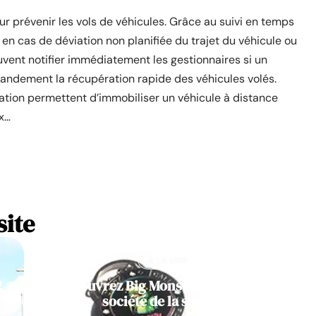
ur prévenir les vols de véhicules. Grâce au suivi en temps
 en cas de déviation non planifiée du trajet du véhicule ou
vent notifier immédiatement les gestionnaires si un
 grandement la récupération rapide des véhicules volés.
ation permettent d’immobiliser un véhicule à distance
ux…
site
À LA UNE
!
Découvrez Big Monster, notre jeu de
société de la semaine