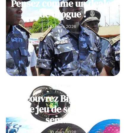
Pensez comme un dealer
de drogue !
10 mars 2026
À LA UNE
Découvrez Big Monster,
notre jeu de société de la
semaine
10 mars 2026