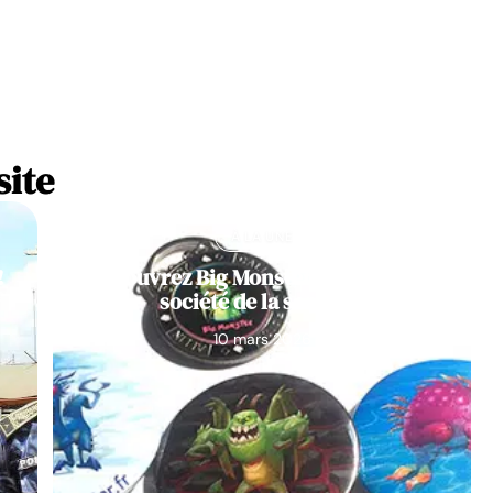
site
À LA UNE
!
Découvrez Big Monster, notre jeu de
société de la semaine
10 mars 2026