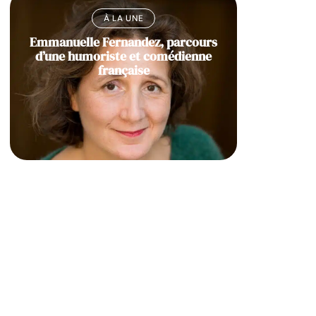
À LA UNE
Emmanuelle Fernandez, parcours
d’une humoriste et comédienne
française