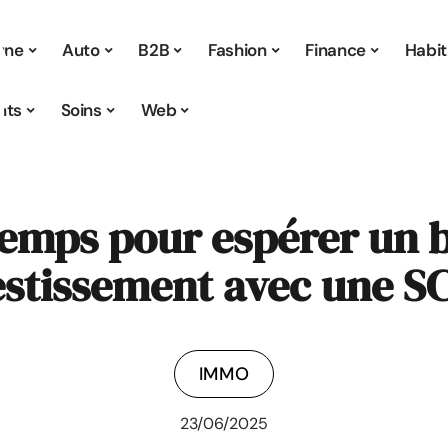
 une
Auto
B2B
Fashion
Finance
Habit
nts
Soins
Web
emps pour espérer un b
estissement avec une SC
IMMO
23/06/2025