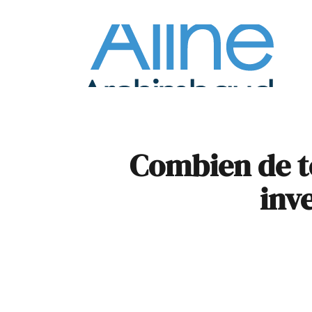
À la
Pare
Combien de t
inv