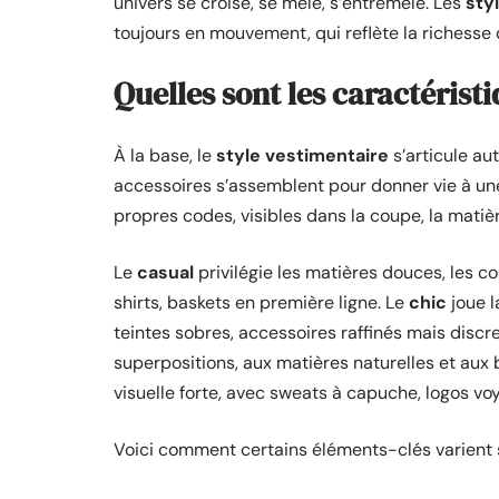
univers se croise, se mêle, s’entremêle. Les
sty
toujours en mouvement, qui reflète la richesse
Quelles sont les caractérist
À la base, le
style vestimentaire
s’articule au
accessoires s’assemblent pour donner vie à un
propres codes, visibles dans la coupe, la matièr
Le
casual
privilégie les matières douces, les co
shirts, baskets en première ligne. Le
chic
joue l
teintes sobres, accessoires raffinés mais discre
superpositions, aux matières naturelles et aux b
visuelle forte, avec sweats à capuche, logos vo
Voici comment certains éléments-clés varient se