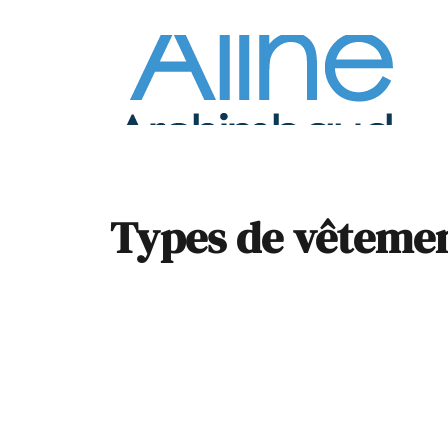
À la
Pare
Types de vêtement