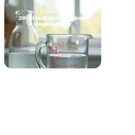
HABITAT
200 ml en litres : équivalence
simple à retenir