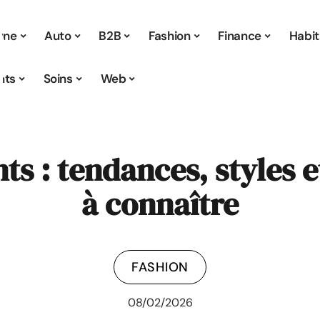
 une
Auto
B2B
Fashion
Finance
Habit
nts
Soins
Web
s : tendances, styles e
à connaître
FASHION
08/02/2026