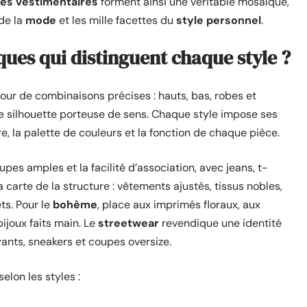
les vestimentaires
forment ainsi une véritable mosaïque,
 de la
mode
et les mille facettes du
style personnel
.
iques qui distinguent chaque style ?
tour de combinaisons précises : hauts, bas, robes et
e silhouette porteuse de sens. Chaque style impose ses
e, la palette de couleurs et la fonction de chaque pièce.
upes amples et la facilité d’association, avec jeans, t-
a carte de la structure : vêtements ajustés, tissus nobles,
ts. Pour le
bohème
, place aux imprimés floraux, aux
ijoux faits main. Le
streetwear
revendique une identité
yants, sneakers et coupes oversize.
lon les styles :