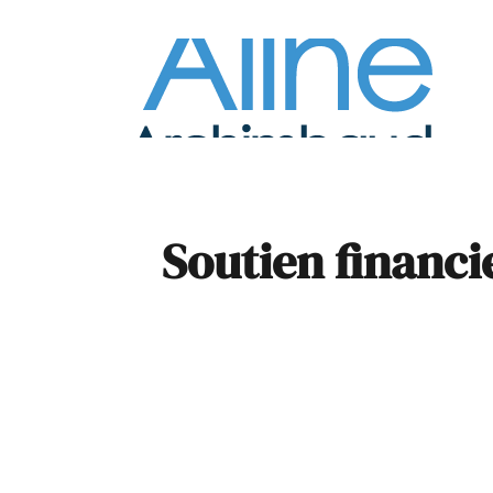
À la
Pare
Soutien financie