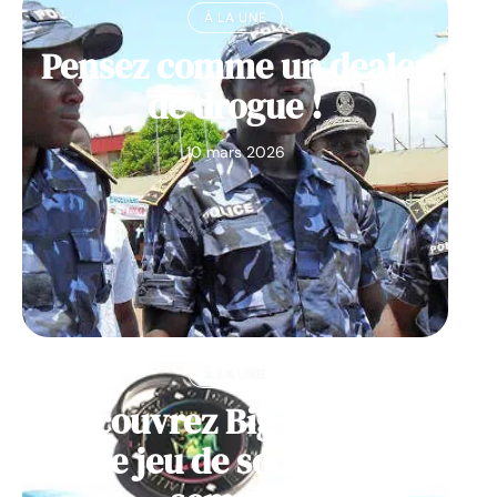
À LA UNE
Pensez comme un dealer
de drogue !
10 mars 2026
À LA UNE
Découvrez Big Monster,
notre jeu de société de la