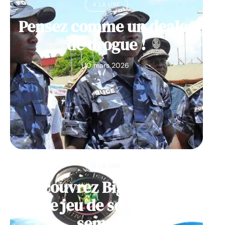
À LA UNE
Pensez comme un dealer
de drogue !
10 mars 2026
À LA UNE
Découvrez Big Monster,
notre jeu de société de la
semaine