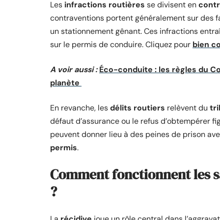
Les
infractions routières
se divisent en
contr
contraventions portent généralement sur des 
un stationnement gênant. Ces infractions entr
sur le permis de conduire. Cliquez pour
bien co
A voir aussi :
Éco-conduite : les règles du Co
planète
En revanche, les
délits routiers
relèvent du
tr
défaut d’assurance ou le refus d’obtempérer fi
peuvent donner lieu à des peines de prison av
permis
.
Comment fonctionnent les sa
?
La
récidive
joue un rôle central dans l’aggrava