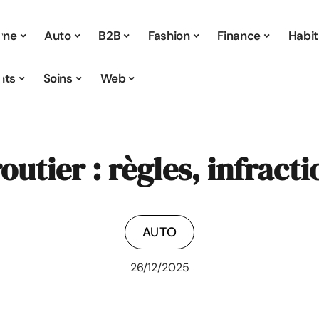
 une
Auto
B2B
Fashion
Finance
Habit
nts
Soins
Web
outier : règles, infract
AUTO
26/12/2025