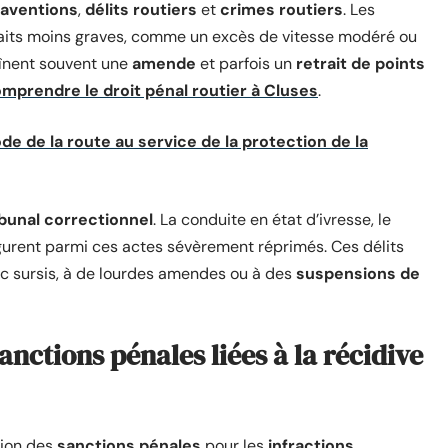
aventions
,
délits routiers
et
crimes routiers
. Les
faits moins graves, comme un excès de vitesse modéré ou
aînent souvent une
amende
et parfois un
retrait de points
mprendre le droit pénal routier à Cluses
.
de de la route au service de la protection de la
ibunal correctionnel
. La conduite en état d’ivresse, le
gurent parmi ces actes sévèrement réprimés. Ces délits
ec sursis, à de lourdes amendes ou à des
suspensions de
nctions pénales liées à la récidive
tion des
sanctions pénales
pour les
infractions