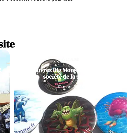
site
À LA UNE
!
Découvrez Big Monster, notre jeu de
société de la semaine
10 mars 2026