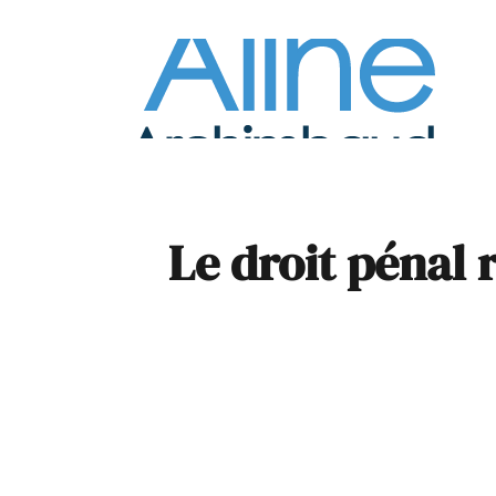
À la
Pare
Le droit pénal r