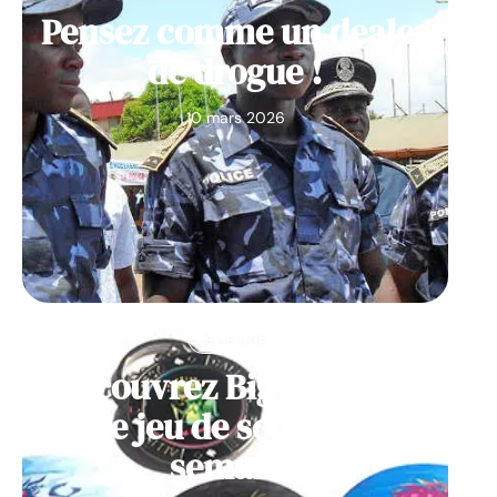
Pensez comme un dealer
de drogue !
10 mars 2026
À LA UNE
Découvrez Big Monster,
notre jeu de société de la
semaine