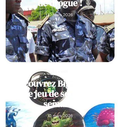
de drogue !
10 mars 2026
À LA UNE
Découvrez Big Monster,
notre jeu de société de la
semaine
10 mars 2026