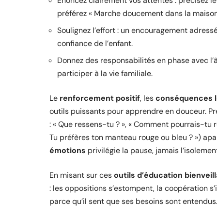
Énoncez clairement vos attentes : précisez l
préférez « Marche doucement dans la maison »
Soulignez l’effort : un encouragement adressé
confiance de l’enfant.
Donnez des responsabilités en phase avec l’âge
participer à la vie familiale.
Le
renforcement positif
, les
conséquences l
outils puissants pour apprendre en douceur. P
: « Que ressens-tu ? », « Comment pourrais-tu ré
Tu préfères ton manteau rouge ou bleu ? ») apa
émotions
privilégie la pause, jamais l’isolemen
En misant sur ces
outils d’éducation bienveil
: les oppositions s’estompent, la coopération s’
parce qu’il sent que ses besoins sont entendus