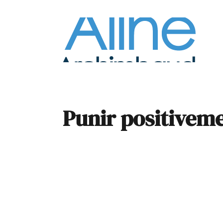
À la
Pare
Punir positiveme