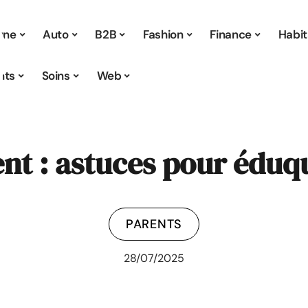
 une
Auto
B2B
Fashion
Finance
Habit
nts
Soins
Web
nt : astuces pour éduq
PARENTS
28/07/2025