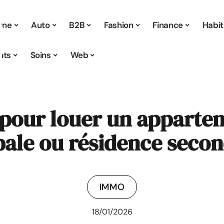
 une
Auto
B2B
Fashion
Finance
Habit
nts
Soins
Web
 pour louer un apparte
pale ou résidence secon
IMMO
18/01/2026