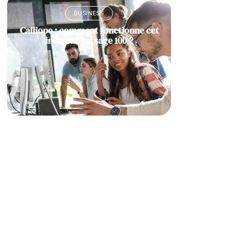
BUSINESS
Calliope : comment fonctionne cet
intégrateur sage 100 ?