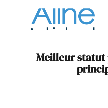
À la
Pare
Meilleur statut
princi